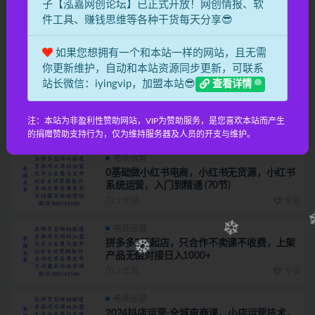
子【泓嘉网创论坛】已正式开放！网创情报、软
电商运营
件工具、赚钱思维等各种干货每天分享😎
2024-TEMU拼多多·跨境开店、运营、选品
（25节视频课）
如果您想拥有一个和本站一样的网站，且无需
2 年前
专属
你更新维护，自动和本站资源同步更新，可联系
站长微信：iyingvip，加盟本站😎
查看详情
电商运营
拼多多 会员，拼多多实战宝典+实战落地实
操，从新手到高阶内容全面覆盖
注：本站为非盈利性赞助网站，VIP为赞助服务，是您喜欢本站而产生
2 年前
专属
的捐赠赞助支持行为，仅为维持服务器及人员的开支与维护。
电商运营
0基础做小红书电商，小红书无货源，小红书
系统运营，入门到精通 (70节)
2 年前
专属
电商运营
拼多多2天起店，只合作不卖课不收费，上架
产品无偿对接日入1000+
2 年前
专属
电商运营
2024抖店运营-全域电商课，小店运营技术，