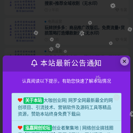
搜索+推荐全域收割（无水印）
2 年前
专属
电商运营
玩转拼多多：商品推广改版后，免费流量+货
损策略打造爆款新法（无水印）
2 年前
专属
电商运营
拼多多实战全攻略：0基础到精通，覆盖选
×
本站最新公告通知
品、运营、推广、起款
2 年前
专属
认真阅读以下提示，有助您快速了解本站情况
电商运营
2024拼多多运营全攻略：开店、流量、营
销、推广与商品发布技巧（无水印）
2 年前
专属
大咖创业网| 网罗全网最新最全的网
关于本站
创项目、引流技术、营销软件及源码工具等精品
电商运营
资源，赞助本站终身免费下载🤗
拼多多运最新营秘籍：业绩 增长实战课，从
基础到高阶，爆款打造与高效推广
创业者聚集地 | 网络创业搞钱圈
泓嘉网创论坛
2 年前
专属