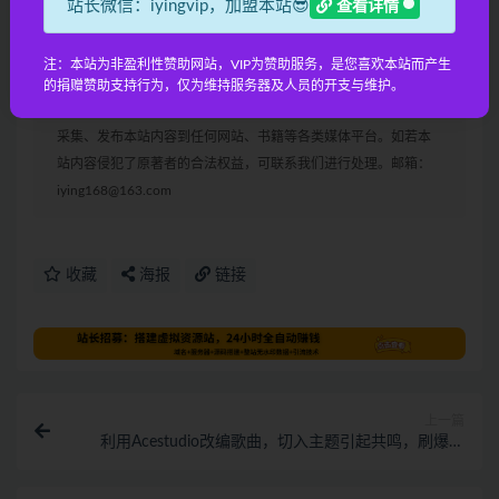
站长微信：iyingvip，加盟本站😎
查看详情
信
865165506
加入VIP，我们来疯狂的赚钱吧。。。。。
注：本站为非盈利性赞助网站，VIP为赞助服务，是您喜欢本站而产生
声明：
本站所有文章，如无特殊说明或标注，均为本站原创发
的捐赠赞助支持行为，仅为维持服务器及人员的开支与维护。
布。任何个人或组织，在未征得本站同意时，禁止复制、盗用、
采集、发布本站内容到任何网站、书籍等各类媒体平台。如若本
站内容侵犯了原著者的合法权益，可联系我们进行处理。邮箱：
iying168@163.com
收藏
海报
链接
上一篇
利用Acestudio改编歌曲，切入主题引起共鸣，刷爆评
论区，条条爆款，日入2000+