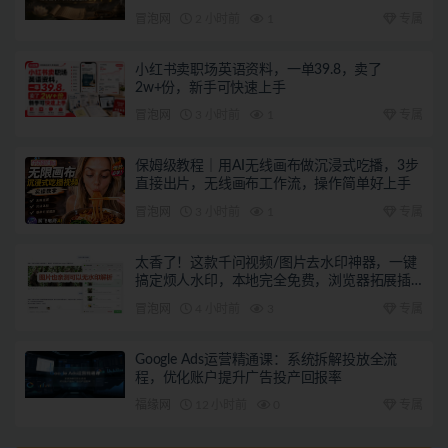
冒泡网
2 小时前
1
专属
小红书卖职场英语资料，一单39.8，卖了
2w+份，新手可快速上手
冒泡网
3 小时前
1
专属
保姆级教程｜用AI无线画布做沉浸式吃播，3步
直接出片，无线画布工作流，操作简单好上手
冒泡网
3 小时前
1
专属
太香了！这款千问视频/图片去水印神器，一键
搞定烦人水印，本地完全免费，浏览器拓展插
件
冒泡网
4 小时前
3
专属
Google Ads运营精通课：系统拆解投放全流
程，优化账户提升广告投产回报率
福缘网
12 小时前
0
专属