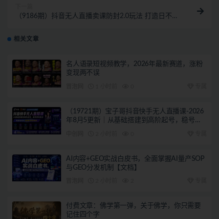
下一篇
（9186期）抖音无人直播卖课防封2.0玩法 打造日不落
直播间 日入5000+附直播素材+音频
相关文章
名人语录短视频教学，2026年最新赛道，涨粉
变现两不误
冒泡网
1 小时前
0
专属
（19721期）宝子哥抖音快手无人直播课-2026
年8月5更新｜从基础搭建到高阶起号，稳号防
封技术，搭建自动化直播变现体系
中创网
2 小时前
0
专属
AI内容+GEO实战白皮书，全面掌握AI量产SOP
与GEO分发机制【文档】
冒泡网
2 小时前
2
专属
付费文章：佛学第一弹，关于佛学，你只需要
记住四个字