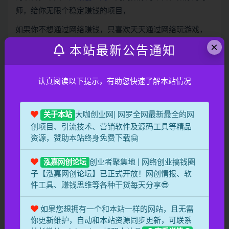
师，给你无限个稳定赚钱的项目，
如果你不想通过网络赚钱，只喜欢天天通过网络玩游戏，
那么请你关掉本页，你可以离开了，玩完网络游戏继续去
×
本站最新公告通知
上你的班。
如果你想通过网络赚钱，但还找不到好的平台，那请你立
认真阅读以下提示，有助您快速了解本站情况
即点击这里联系《《
大咖创业网
》》
客服
QQ/微信
865165506
加入我们的VIP行列，邀请你感受一下网络赚
大咖创业网| 网罗全网最新最全的网
关于本站
钱的速度，让你感受一下网络赚钱的喜悦，让你感受一下
创项目、引流技术、营销软件及源码工具等精品
网络赚大钱的快感，在不久的将来，你也是网赚行业中日
资源，赞助本站终身免费下载🤗
收入上百，上千，上万，年赚百万到几百万的网络大
款。。。。。。
创业者聚集地 | 网络创业搞钱圈
泓嘉网创论坛
子【泓嘉网创论坛】已正式开放！网创情报、软
199.0元能换到你一生赚不完的财富，199.0元能让你快速
件工具、赚钱思维等各种干货每天分享😎
进入暴利网赚行业199.0元能让你与《《我爱项目网》》同
行，一起来感受赚钱的速度与赚钱的快感。
如果您想拥有一个和本站一样的网站，且无需
你更新维护，自动和本站资源同步更新，可联系
不要犹豫了，赶快联系
《
大咖创业网
》
网客服 QQ/微