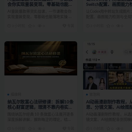
会你实现童装变现，零基础也能落
Switch配置、画图能
地实操
Skill教程
AI童装爆款带货实战课，一节课教会你
让Codex用中转站生成图片：CC
实现童装变现，零基础也能落地实操 课
配置、画图能力检测与全局Ski
程介绍 AI童装爆款...
程...
3 小时前
0
0
专属
3 小时前
0
0
福缘网
冒泡网
纳瓦尔致富心法研修课：拆解10条
AI动画漫剧制作教程，
核心财富逻辑，理清不靠内卷实现
思、分镜文案、AI绘图
被动收入的成长路径
成片的完整创作流
围绕纳瓦尔经典 10 条致富心法展开逐条
AI动画漫剧制作教程，从
深度拆解讲解，摒弃晦涩的理论，结合
镜文案、AI绘图配音到剪
现实普通人的生活、...
创作流 AI动画漫剧...
5 小时前
0
0
专属
5 小时前
0
0