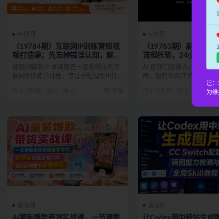
中创网
中创网
（19784期）互联网IP训练营短视
（19783期）副业精选T
频打造课；先忘掉错误认知，解析
流程托管，24小时见收
百亿曝光真相，重新树立内容创作
松日入500+
课程内容简介 本课程是一套系统化的互
AI 是我们普通人，最不应
方向感与收入模型认知
联网IP训练营课程，专注于短视频IP打
西，他就像80年代末的下海
注：
造与内容创作运营的...
淘宝，18年的抖音...
1 小时前
0
0
专属
1 小时前
0
0
为维
冒泡网
冒泡网
AI童装爆款带货实战课，一节课教
让Codex用中转站生成