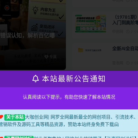
中创网
1 
（19781
入门到高阶
中创网
2 
忘掉错误认知，解析百亿曝
全新AI全
专属
冒泡网
3 
本站最新公告通知
165506
认真阅读以下提示，有助您快速了解本站情况
大咖创业网| 网罗全网最新最全的网创项目、引流技术
关于本站
营销软件及源码工具等精品资源，赞助本站终身免费下载🤗