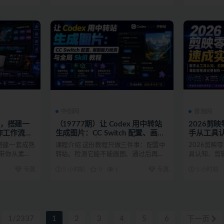
中创网
冒泡网
战课，搭建一
（19777期）让 Codex 用中转站
2026剪
作工作流，
生成图片：CC Switch 配置、画图
手从工具
业镜头叙事
能力检测与全局 Skill 教程
音到爆款
，搭建一套成熟
课程介绍 这份教程只做三件事：配置中
2026剪映
学
，带你从素材
转站、检测它能不能画图、通过后再安
具认知、剪
装全局图片 Skill...
视频完整制作
专属
5 小时前
0
1
专属
5 小时前
1/2337
1
2
3
4
5
6
下一页