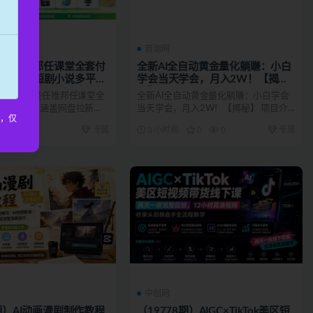
】
冒泡网
和
1期）任推邦任课堂全套付
全新AI全自动黄金量化躺賺：小白
网盘拉新短剧小说多平台
学会当天学会，月入2W！【揭
入门到高阶零基础也能轻
秘】
介 本课程是任推邦任课堂全
全新AI全自动黄金量化躺賺：小白学会
操
课程合集，涵盖网盘拉新引
当天学会，月入2W！【揭秘】 项目介
为，仅
推广、多平...
绍： 项目稳定实操半...
0
0
专属
3 小时前
0
0
专属
中创网
0期）AI动画漫剧制作教程
（19778期）AIGC×TikTok美区短