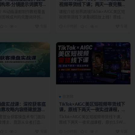
构思·分镜提示词撰写
视频带货线下课；两天一夜完整回
音·2D动画制作·剪映实操
放，12小时高清视频收录头部操盘
 AI动画漫剧制作教程覆盖
课程介绍 视界跨境TikTok×AIGC美区短
漫剧成片
手全流程教学
到剪映成片的完整闭环创作
视频带货线下课重磅回放上线！原线下
题挖掘、...
两天一夜实战...
0
0
专属
4 小时前
0
0
专属
冒泡网
操盘实战课：深挖获客底
TikTok×AIGC美区短视频带货线下
依靠攻略内容搭建旅游行
课，原线下两天一夜实战课程，原
流体系
价1.5W，完整收录12小时高清授
这套旅业获客操盘术专门面向
TikTok×AIGC美区短视频带货线下课，
课视频
旅博主、旅游从业者打造，
原线下两天一夜实战课程，原价1.5W，
行业引流、...
完整收录1...
0
0
专属
5 小时前
0
0
专属