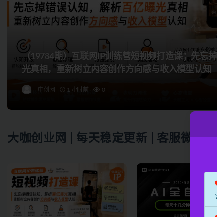
（19784期）互联网IP训练营短视频打造课；先
光真相，重新树立内容创作方向感与收入模型认知
中创网
1 小时前
0
大咖创业网 | 每天稳定更新 | 客服微信865