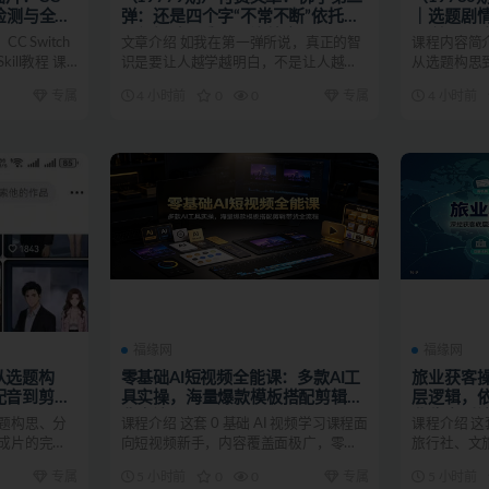
力检测与全局
弹：还是四个字“不常不断”依托八
｜选题剧情
不偈解读无我因果连续之理
·AI绘图配
 Switch
文章介绍 如我在第一弹所说，真正的智
课程内容简介
完成完整
ll教程 课
识是要让人越学越明白，不是让人越学
从选题构思
越糊涂。 我的讲法就如...
流程，解决选
专属
4 小时前
0
0
专属
4 小时前
福缘网
福缘网
从选题构
零基础AI短视频全能课：多款AI工
旅业获客
配音到剪映
具实操，海量爆款模板搭配剪辑带
层逻辑，
货全流程
业稳定引
选题构思、分
课程介绍 这套 0 基础 AI 视频学习课程面
课程介绍 
映成片的完整
向短视频新手，内容覆盖面极广，零基
旅行社、文
础也可以轻松...
完整拆解旅游
专属
5 小时前
0
0
专属
5 小时前