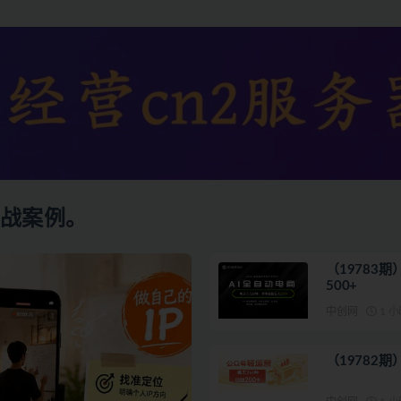
实战案例。
（19783
500+
中创网
1 
（19782