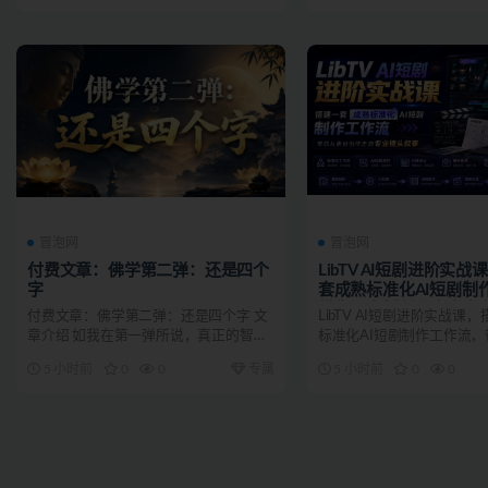
冒泡网
冒泡网
付费文章：佛学第二弹：还是四个
LibTV AI短剧进阶实
字
套成熟标准化AI短剧制
带你从素材创作走向专
付费文章：佛学第二弹：还是四个字 文
LibTV AI短剧进阶实战课
章介绍 如我在第一弹所说，真正的智识
标准化AI短剧制作工作流
是要让人越学越明白，...
创作走向专业...
5 小时前
0
0
专属
5 小时前
0
0