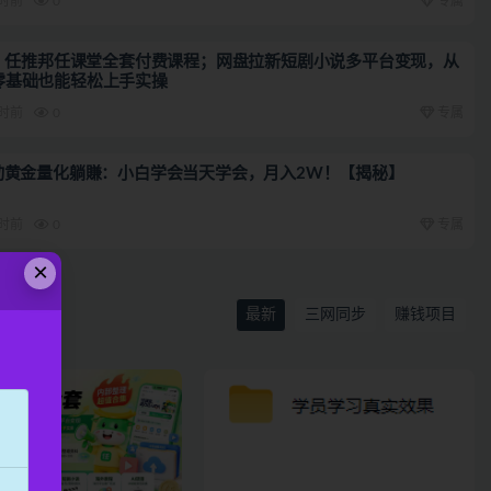
小时前
0
专属
期）任推邦任课堂全套付费课程；网盘拉新短剧小说多平台变现，从
零基础也能轻松上手实操
小时前
0
专属
自动黄金量化躺賺：小白学会当天学会，月入2W！【揭秘】
小时前
0
专属
×
最新
三网同步
赚钱项目
、