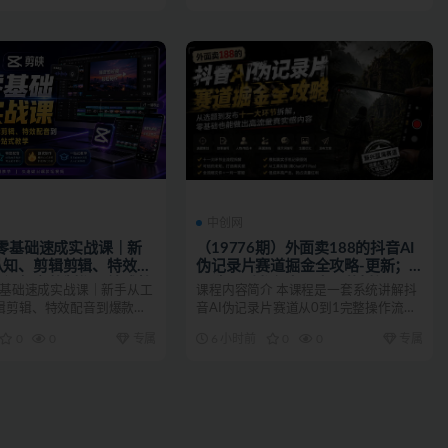
中创网
映零基础速成实战课｜新
（19776期）外面卖188的抖音AI
认知、剪辑剪辑、特效配
伪记录片赛道掘金全攻略-更新；
短视频完整制作一站式教
从选题到发布十一大环节拆解，零
零基础速成实战课｜新手从工
课程内容简介 本课程是一套系统讲解抖
基础也能做出高流量真实感内容
辑剪辑、特效配音到爆款短
音AI伪记录片赛道从0到1完整操作流程
一站式教...
的实战教程，专门针...
0
0
专属
6 小时前
0
0
专属