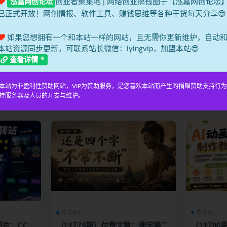
创业者聚集地 | 网络创业搞钱圈子【泓嘉网创论坛
泓嘉网创论坛
已正式开放！网创情报、软件工具、赚钱思维等各种干货每天分享😎
中创网
中创网
如果您想拥有一个和本站一样的网站，且无需你更新维护，自动
OP1，全
（19782期）公众号轻量化掘金项
（1978
本站资源同步更新，可联系站长微信：iyingvip，加盟本站😎
益，单号轻
目，两分钟极简操作日稳收益
费课程；
查看详情
100-200+
变现，从
该错过的东
项目介绍： 给大家推荐一个低投入、零
课程内容简
松上手实
潮，12年的
门槛、稳收益、长期复利增收的优质长
套内部整理
本站为非盈利性赞助网站，VIP为赞助服务，是您喜欢本站而产生的捐赠赞助支持行
线项目 —— 公众号代...
流、短剧小说
专属
1 小时前
0
0
专属
2 小时前
持服务器及人员的开支与维护。
中创网
中创网
图片：CC
（19779期）付费文章：佛学第二
（1978