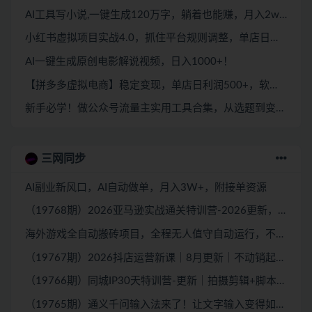
AI工具写小说,一键生成120万字，躺着也能赚，月入2w+！
小红书虚拟项目实战4.0，抓住平台规则调整，单店日入500+！
AI一键生成原创电影解说视频，日入1000+！
【拼多多虚拟电商】稳定变现，单店日利润500+，软件挂机全自动发货，轻松实现月入1w+！
新手必学！做公众号流量主实用工具合集，从选题到变现，一篇搞定（新手必备）
三网同步
AI副业新风口，AI自动做单，月入3W+，附接单资源
（19768期）2026亚马逊实战通关特训营-2026更新，多维选品+渐进式打法+AI应用，从0到1打造盈利店铺
海外游戏全自动搬砖项目，全程无人值守自动运行，不用熬夜盯盘，轻松实现日入1k【揭秘】
（19767期）2026抖店运营新课｜8月更新｜不动销起店+商品卡爆发｜达人玩法+店群批量复制｜轻松玩转抖音小店全域流量
（19766期）同城IP30天特训营-更新｜拍摄剪辑+脚本文案+引流成交，打爆本地流量提升门店业绩实操教学
（19765期）通义千问输入法来了！让文字输入变得如此简单，最快 300 字/分，AI 自动润色，说话秒变工整文字