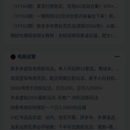
（19764期）某宝付费购买，常用6G音效合集！970+首宣传片背景音乐，无版权可商用大气素材，分类清晰，高质量内容
（19763期）一键将你QQ空间全部内容备份下来！照片 / 视频 /动态信息全存本地，Github最新开源项目 QzoneArchive
（19762期）拼多多年费会员实战(更新2026年)：从基础到高阶盈利，干货拉满，帮你建立稳定盈利运营知识体系
萌娃吃播短视频全教程｜长短视频双赛道实操，图文+视频零基础保姆式教学，伙伴计划-收徒-商单等多种变现方式
电商运营
拼多多虚拟电商新玩法，单人可玩转10家店，零成本、成交快、转化快，单店单日可盈利300+
淘宝虚拟电商项目，配合网盘拉新玩法，新手小白轻松月入过万，外面收费1980的项目！
2026电商引流新玩法，日引200，日可入2500+
多多虚拟2026最新玩法-无推广-纯利润新玩法
闲鱼电商如何做好一个日入1000的店铺
小红书选品实战：站内、淘宝天猫、拼多多，多渠道选品策略
淘系运营旺季必学秘籍：下半年流量新玩法：搜索+推荐全域收割（无水印）