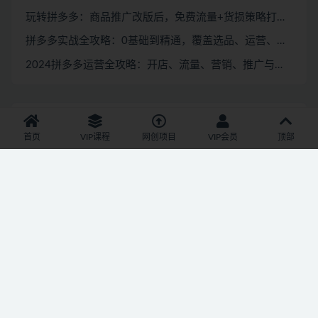
玩转拼多多：商品推广改版后，免费流量+货损策略打造爆款新法（无水印）
拼多多实战全攻略：0基础到精通，覆盖选品、运营、推广、起款
2024拼多多运营全攻略：开店、流量、营销、推广与商品发布技巧（无水印）
短视频
首页
VIP课程
网创项目
VIP会员
顶部
视频号巨火赛道，心灵SPA赛道，做起来超简单，每天收益800+
视频号新风口！烟雨江南赛道，零门槛日入 500+
抖音百万爆款账号，一比一复刻内容教程，从0-1实操课，小白也能学会，复制爆款，月入10w+
一键制作爆款故事视频！文字秒变YouTube自动发布的傻瓜式教程
AI大案纪实短视频制作课，文案生成+剪辑教学+伙伴计划
抖音小游戏，日收益2000+暴利逆袭
2025最新暴利项目！抖音无人直播躺赚攻略！抖音无人直播3.0玩法！0门槛…
短视频 IP实战课，独创一键复制学习秘籍，转战新领域，月赚五万轻松行