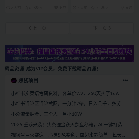
好的项目，才能拿到想要的结果
稿技巧、网文改编、主线剧情把
2 天前
0
4
专属
2 天前
0
2
专属
控、审稿避坑全套实操教学
上一页
下一页
精品资源-成为VIP会员，免费下载精品资源！
赚钱项目
小红书卖英语考研资料，客单价9.9，250天卖了16w!
小红书评论区评论截图，一分钟2条，日入几千，多劳多得!
小众流量掘金，三个人一月小10W
2026 重磅来袭！头条掘金逆天翻盘秘籍，AI 一键打造爆款内容，只需简单复制粘贴，日入 1000 + 轻松实现！
视频号巨火赛道，心灵SPA赛道，做起来超简单，每天收益800+！