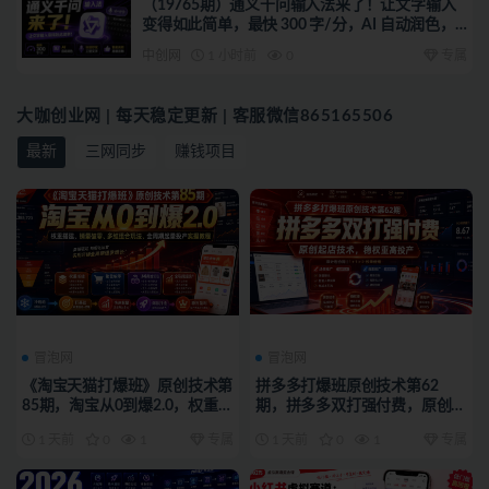
（19765期）通义千问输入法来了！让文字输入
变得如此简单，最快 300 字/分，AI 自动润色，
说话秒变工整文字
中创网
1 小时前
0
专属
大咖创业网 | 每天稳定更新 | 客服微信865165506
最新
三网同步
赚钱项目
冒泡网
冒泡网
《淘宝天猫打爆班》原创技术第
拼多多打爆班原创技术第62
85期，淘宝从0到爆2.0，权重搭
期，拼多多双打强付费，原创起
建、销量破零、多维组合玩法、
店技术，稳权重高投产
1 天前
0
1
专属
1 天前
0
1
专属
全周期起量投产实操教程