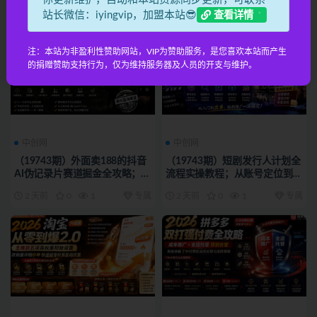
远程自动操控电脑完成工作
外贸易争端现状
站长微信：iyingvip，加盟本站😎
2 天前
0
2
专属
2 天前
0
1
专属
查看详情
注：本站为非盈利性赞助网站，VIP为赞助服务，是您喜欢本站而产生
的捐赠赞助支持行为，仅为维持服务器及人员的开支与维护。
中创网
中创网
（19743期）外面卖188的抖音
（19743期）短剧发行人计划全
AI伪记录片赛道掘金全攻略；从
流程实操教程；从账号定位到选
选题到发布十一大环节拆解，零
剧剪辑再到发布技巧，零基础也
2 天前
0
1
专属
2 天前
0
1
专属
基础也能做出高流量真实感内容
能快速上手出单