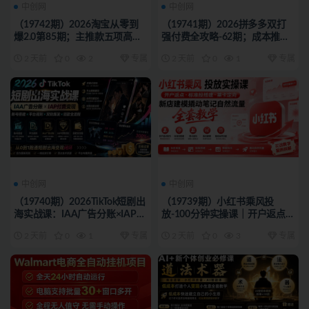
中创网
中创网
（19742期）2026淘宝从零到
（19741期）2026拼多多双打
爆2.0第85期；主推款五项高权
强付费全攻略-62期；成本推广
重初始设置，改销量评晒秒单快
加托管双剑合璧，系统讲解7种
2 天前
0
2
专属
2 天前
0
1
专属
速破零积累基础权重
付费玩法优劣势与选择策略
中创网
中创网
（19740期）2026TikTok短剧出
（19739期）小红书乘风投
海实战课：IAA广告分账×IAP付
放-100分钟实操课｜开户返点·
费变现×账号搭建×平台规则×双
标准投搭建·莱卡定向，新店建
2 天前
0
1
专属
2 天前
0
3
专属
轨爆发×回款全流程
模撬动笔记自然流量全套教学