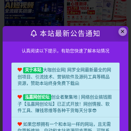
×
本站最新公告通知
冒泡网
冒泡网
2026 AI短视频全流程实战课：
小红书虚拟赛道：做心理测评，
认真阅读以下提示，有助您快速了解本站情况
从账号起号到爆款内容生产，掌
一单1.99，102天卖了
握AI创作、数字人、带货变现全
2.4w+份，月到手1w+
1 天前
0
2
专属
1 天前
0
1
专属
链路玩法
大咖创业网| 网罗全网最新最全的网
关于本站
创项目、引流技术、营销软件及源码工具等精品
资源，赞助本站终身免费下载🤗
创业者聚集地 | 网络创业搞钱圈
泓嘉网创论坛
子【泓嘉网创论坛】已正式开放！网创情报、软
件工具、赚钱思维等各种干货每天分享😎
福缘网
福缘网
AI自动化电脑操控实战：
新能源车行业深度解析：拆解产
如果您想拥有一个和本站一样的网站，且无需
ChatGPT搭配Codex，一键指令
业崛起根源，剖析行业内卷与海
你更新维护，自动和本站资源同步更新，可联系