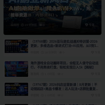
AI副业新风口，AI自动做单，月入3W+，附
接单资源
福缘网
23 分钟前
0
专属
（19768期）2026亚马逊实战通关特训营-2026
更新，多维选品+渐进式打法+AI应用，从0到1打
造盈利店铺
中创网
58 分钟前
0
专属
海外游戏全自动搬砖项目，全程无人值守自动运
行，不用熬夜盯盘，轻松实现日入1k【揭秘】
冒泡网
1 小时前
0
专属
（19767期）2026抖店运营新课｜8月更新｜不
动销起店+商品卡爆发｜达人玩法+店群批量复制
｜轻松玩转抖音小店全域流量
中创网
1 小时前
0
专属