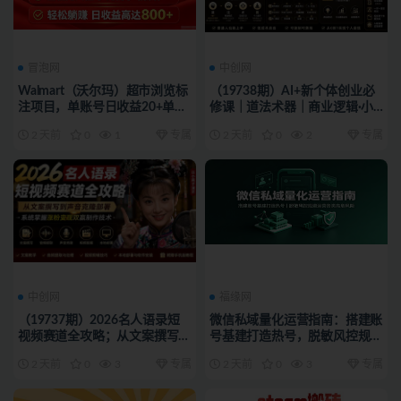
冒泡网
中创网
Walmart（沃尔玛）超市浏览标
（19738期）AI+新个体创业必
注项目，单账号日收益20+单电
修课｜道法术器｜商业逻辑·小
脑日收益可达800+带分佣机制
红书流量·AI智能体｜低成本打
2 天前
0
1
专属
2 天前
0
2
专属
【揭秘】
造个人变现小生意全套教学
中创网
福缘网
（19737期）2026名人语录短
微信私域量化运营指南：搭建账
视频赛道全攻略；从文案撰写到
号基建打造热号，脱敏风控规避
声音克隆部署，系统掌握涨粉变
运营各类高危风险
2 天前
0
3
专属
2 天前
0
3
专属
现双赢制作技术