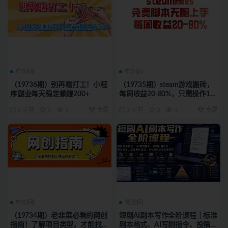
中创网
中创网
（19736期）别再瞎打工！小程
（19735期）steam游戏搬砖，
序副业每天稳定躺赚200+
每周收益20-80%，只需操作1-2
个小时，月入稳稳过万，零风险
2 天前
0
5
专属
2 天前
0
3
专属
长期做
中创网
冒泡网
（19734期）老韭菜必看的网创
短剧AI剧本写作全阶课程｜标准
指南！了解项目类型，才能找到
剧本格式、AI写剧指令、投稿过