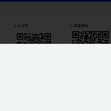
公众号
客服微信
网站地图
Copyright © 2026
我爱项目网
本站资源来自会员发布以及互联网收集,不代表本站立场,仅限学习交流使用,
循相关法律法规,请在下载后24小时内删除.如有侵权争议、不妥之处请联系本站删除
请用户仔细辨认内容的真实性，避免上当受骗!
豫ICP备2022011810号-1