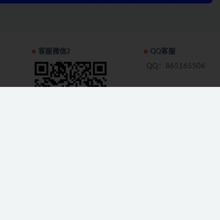
客服微信2
QQ客服
QQ：865165506
处理！