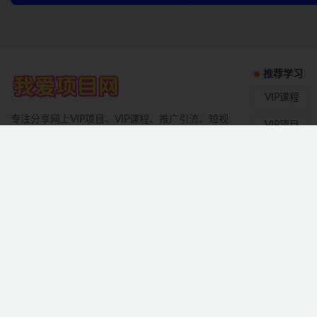
推荐学习
VIP课程
专注分享网上VIP项目、VIP课程、推广引流、短视
VIP项目
频课程，学习项目、运营、推广、获客、裂变玩法
推广吸粉
等，学项目技术从大咖创业网开始！
短视频
请遵