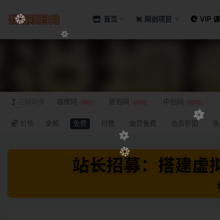
首页
网创项目
VIP 
三网
三网同步
福缘网
冒泡网
中创网
5887
11559
11553
价格
全部
免费
付费
会员免费
会员折扣
永