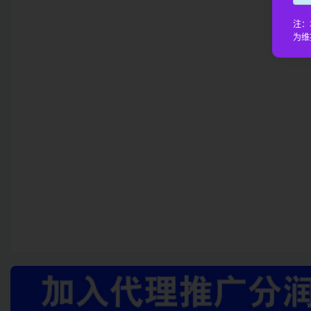
注：
为维