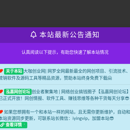
本站最新公告通知
认真阅读以下提示，有助您快速了解本站情况
大咖创业网| 网罗全网最新最全的网创项目、引流技术
关于本站
营销软件及源码工具等精品资源，赞助本站终身免费下载🤗
创业者聚集地 | 网络创业搞钱圈子【泓嘉网创论坛
泓嘉网创论坛
已正式开放！网创情报、软件工具、赚钱思维等各种干货每天分享😎
如果您想拥有一个和本站一样的网站，且无需你更新维护，自动
本站资源同步更新，可联系站长微信：iyingvip，加盟本站😎
查看详情
抱歉，暂无符合条件的内容