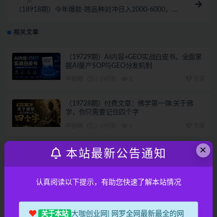
下一篇
（18918期）今年爆款-跨品种对冲日入2000-6000，项
目落地！
相关文章
（19729期）AI内容+GEO实战白皮书。全面掌
握AI量产SOP与GEO分发机制
中创网
2 小时前
0
专属
（19728期）付费文章：佛学第一弹:关于佛
学，你只需要记住四个字
中创网
2 小时前
0
专属
×
（19727期） 付费文章：相亲筛选对象的高效
本站最新公告通知
实用策略，全程落地可实操，规避短择、利己
型相亲对象
中创网
2 小时前
0
专属
认真阅读以下提示，有助您快速了解本站情况
（19726期）淘宝高阶运营私家课（更新26年4
月18）：选品、爆款、全店动销，三模块构建
大咖创业网| 网罗全网最新最全的网
关于本站
盈利闭环，月入破5万