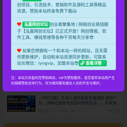
中创网
2 小时前
0
专属
创项目、引流技术、营销软件及源码工具等精品
资源，赞助本站终身免费下载🤗
（19725期）爱上 黄昏 7月27-30｜杭州线下无
界特训营｜淘宝天猫AI推广｜直通车人群｜全
创业者聚集地 | 网络创业搞钱圈
泓嘉网创论坛
套PPT SOP思维导图资料包
中创网
2 小时前
0
专属
子【泓嘉网创论坛】已正式开放！网创情报、软
件工具、赚钱思维等各种干货每天分享😎
（19724期）拼多多实战特训营(更新2026年)：
不管是新手入门或老商家冲量，都有实操方
如果您想拥有一个和本站一样的网站，且无需
法，跟着学，少走弯路
中创网
2 小时前
0
专属
你更新维护，自动和本站资源同步更新，可联系
站长微信：iyingvip，加盟本站😎
查看详情
（19723期）2026最新闲鱼运营技巧大全3.0；
从零基础到月入过万，卖货准备、链接搭建到
注：本站为非盈利性赞助网站，VIP为赞助服务，是您喜欢本站而产生
选品定价全拆解
的捐赠赞助支持行为，仅为维持服务器及人员的开支与维护。
中创网
4 小时前
1
专属
（19722期）外贸人海外获客专属课程-更新7
月，讲解社媒账号运营AI矩阵玩法，，系统掌
握海外客户开发全流程实战方法
中创网
4 小时前
1
专属