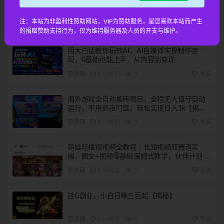
快手漫剧自刷全新玩法，操作简单，有手机就能做，一
天轻松50-60收益，碎片时间就能变现【揭秘】
注：本站为非盈利性赞助网站，VIP为赞助服务，是您喜欢本站而产生
相关文章
的捐赠赞助支持行为，仅为维持服务器及人员的开支与维护。
用大白话教你玩转AI，AI自媒体实操制作变
现，0基础也能上手，从内容到变现
冒泡网
2 小时前
0
专属
海外游戏全自动搬砖项目，全程无人值守自动
运行，不用熬夜盯盘，轻松实现日入1k【揭
秘】
冒泡网
4 小时前
0
专属
萌娃吃播短视频全教程｜长短视频双赛道实
操，图文+视频零基础保姆式教学，伙伴计划-
收徒-商单等多种变现方式
冒泡网
5 小时前
0
专属
挂G副业，小白日賺三百起【揭秘】
冒泡网
5 小时前
0
专属