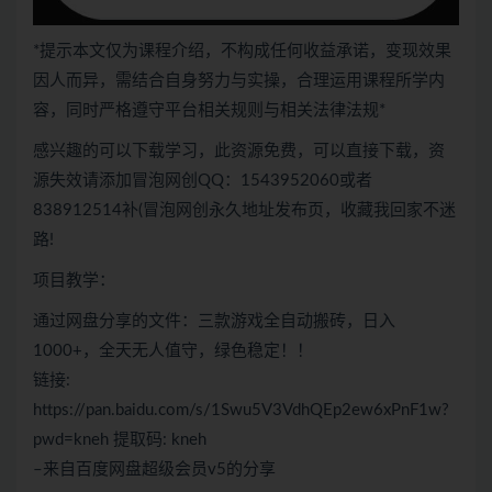
*提示本文仅为课程介绍，不构成任何收益承诺，变现效果
因人而异，需结合自身努力与实操，合理运用课程所学内
容，同时严格遵守平台相关规则与相关法律法规*
感兴趣的可以下载学习，此资源免费，可以直接下载，资
源失效请添加冒泡网创QQ：1543952060或者
838912514补(冒泡网创永久地址发布页，收藏我回家不迷
路!
项目教学：
通过网盘分享的文件：三款游戏全自动搬砖，日入
1000+，全天无人值守，绿色稳定！！
链接:
https://pan.baidu.com/s/1Swu5V3VdhQEp2ew6xPnF1w?
pwd=kneh 提取码: kneh
–来自百度网盘超级会员v5的分享