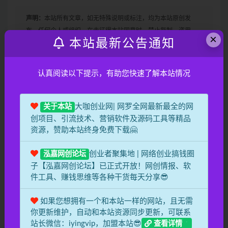
声明：
本站所有文章，如无特殊说明或标注，均为本站原创发
布。任何个人或组织，在未征得本站同意时，禁止复制、盗用、
×
本站最新公告通知
采集、发布本站内容到任何网站、书籍等各类媒体平台。如若本
站内容侵犯了原著者的合法权益，可联系我们进行处理。邮箱：
iying168@163.com
认真阅读以下提示，有助您快速了解本站情况
收藏
海报
链接
大咖创业网| 网罗全网最新最全的网
关于本站
创项目、引流技术、营销软件及源码工具等精品
资源，赞助本站终身免费下载🤗
创业者聚集地 | 网络创业搞钱圈
泓嘉网创论坛
子【泓嘉网创论坛】已正式开放！网创情报、软
件工具、赚钱思维等各种干货每天分享😎
上一篇
某大佬5月初最新海外Tiktok拉新项目，不囤货、低门
槛、高收益，带你出海撸美刀
如果您想拥有一个和本站一样的网站，且无需
你更新维护，自动和本站资源同步更新，可联系
下一篇
站长微信：iyingvip，加盟本站😎
查看详情