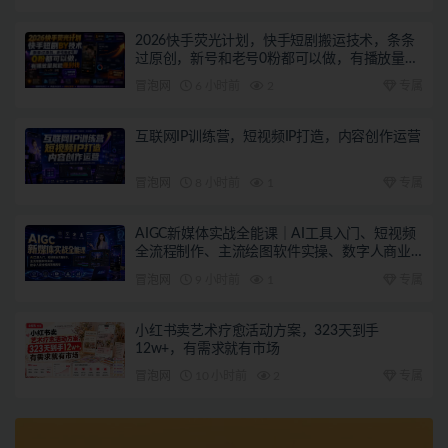
2026快手荧光计划，快手短剧搬运技术，条条
过原创，新号和老号0粉都可以做，有播放量就
能賺到钱
冒泡网
6 小时前
2
专属
互联网IP训练营，短视频IP打造，内容创作运营
冒泡网
8 小时前
1
专属
AIGC新媒体实战全能课｜AI工具入门、短视频
全流程制作、主流绘图软件实操、数字人商业
视频落地教程
冒泡网
9 小时前
1
专属
小红书卖艺术疗愈活动方案，323天到手
12w+，有需求就有市场
冒泡网
10 小时前
2
专属