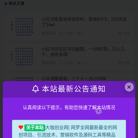
相关文章
小红书卖英语考研资料，客单价9.9，250天卖
了16w!
赚钱项目
1 周前
7
专属
小红书评论区评论截图，一分钟2条，日入几
千，多劳多得!
赚钱项目
3 周前
16
专属
小众流量掘金，三个人一月小10W
×
本站最新公告通知
赚钱项目
1 月前
13
专属
认真阅读以下提示，有助您快速了解本站情况
2026 重磅来袭！头条掘金逆天翻盘秘籍，AI 一
键打造爆款内容，只需简单复制粘贴，日入
1000 + 轻松实现！
赚钱项目
1 月前
17
专属
大咖创业网| 网罗全网最新最全的网
关于本站
创项目、引流技术、营销软件及源码工具等精品