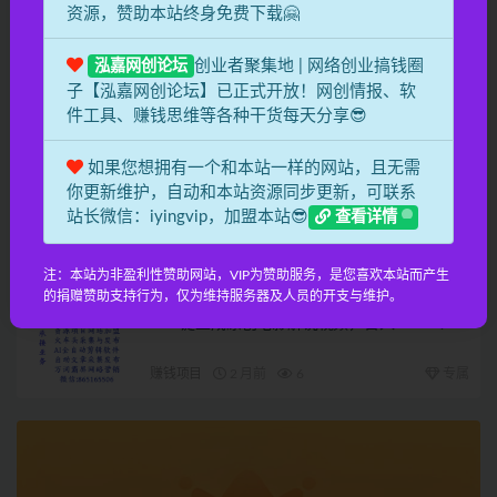
视频号巨火赛道，心灵SPA赛道，做起来超简
资源，赞助本站终身免费下载🤗
单，每天收益800+！
赚钱项目
1 月前
10
专属
创业者聚集地 | 网络创业搞钱圈
泓嘉网创论坛
子【泓嘉网创论坛】已正式开放！网创情报、软
AI工具写小说,一键生成120万字，躺着也能
件工具、赚钱思维等各种干货每天分享😎
赚，月入2w+！
赚钱项目
2 月前
10
专属
如果您想拥有一个和本站一样的网站，且无需
你更新维护，自动和本站资源同步更新，可联系
小红书虚拟项目实战4.0，抓住平台规则调整，
站长微信：iyingvip，加盟本站😎
查看详情
单店日入500+！
赚钱项目
2 月前
5
专属
注：本站为非盈利性赞助网站，VIP为赞助服务，是您喜欢本站而产生
的捐赠赞助支持行为，仅为维持服务器及人员的开支与维护。
AI一键生成原创电影解说视频，日入1000+！
赚钱项目
2 月前
6
专属