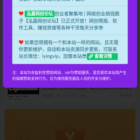
冒泡网
14 小时前
2
专属
创业者聚集地 | 网络创业搞钱圈
泓嘉网创论坛
子【泓嘉网创论坛】已正式开放！网创情报、软
全网最稳收益最高的AI智能广告挂G项目，日入
400+，真正的躺賺项目【揭秘】
件工具、赚钱思维等各种干货每天分享😎
冒泡网
16 小时前
1
专属
如果您想拥有一个和本站一样的网站，且无需
你更新维护，自动和本站资源同步更新，可联系
AI神器撸爆头条，一键搬运，秒过原创，有手
站长微信：iyingvip，加盟本站😎
查看详情
就能做，每天稳定200+【揭秘】
冒泡网
16 小时前
2
专属
注：本站为非盈利性赞助网站，VIP为赞助服务，是您喜欢本站而产生
的捐赠赞助支持行为，仅为维持服务器及人员的开支与维护。
外面卖188的AI伪记录片掘金全攻略，抖音图文
新赛道，轻松涨粉变现，拿创作者伙伴计划收
益【文档】
冒泡网
16 小时前
1
专属