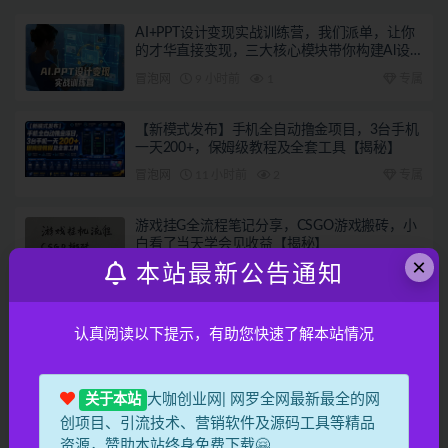
AI+PPT设计变现实战训练营，我们派单，让你
的才华直接变现，三大核心模块带你构建Al设
计x派单变现的完整闭环
冒泡网
9 小时前
1
专属
【新模式发布】手机全自动撸金项目，3台手机
一天200+，保姆级教程及全套工具【揭秘】
冒泡网
11 小时前
2
专属
游戏挂G全流程笔记分享，CSGO游戏搬砖，小
白看了当天学会见收益【揭秘】
×
本站最新公告通知
冒泡网
14 小时前
1
专属
海外游戏全自动搬砖，日入10张，24小时全自
认真阅读以下提示，有助您快速了解本站情况
动运行，无需人工值守，绿色稳定！【揭秘】
冒泡网
14 小时前
1
专属
大咖创业网| 网罗全网最新最全的网
关于本站
AI Agent智能体全阶实战课，从原理到实操，手
创项目、引流技术、营销软件及源码工具等精品
把手搭建可自动运行的AI Agent
资源，赞助本站终身免费下载🤗