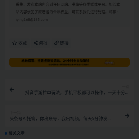
采集、发布本站内容到任何网站、书籍等各类媒体平台。如若本
站内容侵犯了原著者的合法权益，可联系我们进行处理。邮箱：
iying168@163.com
收藏
海报
链接
上一篇
抖音手游拉单玩法，手机平板都可以操作，一天十分钟
也可以收入上K【揭秘】
下一篇
头条号AI托管，你出账号，我出视频，每天5分钟发
布，最高躺賺18个！【揭秘】
相关文章