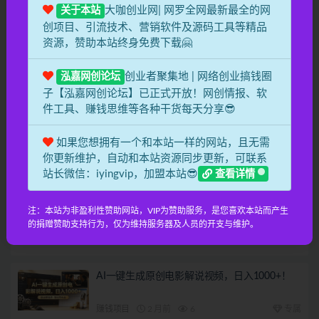
2026 重磅来袭！头条掘金逆天翻盘秘籍，AI 一
大咖创业网| 网罗全网最新最全的网
关于本站
键打造爆款内容，只需简单复制粘贴，日入
1000 + 轻松实现！
创项目、引流技术、营销软件及源码工具等精品
赚钱项目
1 月前
17
专属
资源，赞助本站终身免费下载🤗
视频号巨火赛道，心灵SPA赛道，做起来超简
创业者聚集地 | 网络创业搞钱圈
泓嘉网创论坛
单，每天收益800+！
子【泓嘉网创论坛】已正式开放！网创情报、软
赚钱项目
1 月前
8
专属
件工具、赚钱思维等各种干货每天分享😎
AI工具写小说,一键生成120万字，躺着也能
如果您想拥有一个和本站一样的网站，且无需
赚，月入2w+！
你更新维护，自动和本站资源同步更新，可联系
赚钱项目
2 月前
8
专属
站长微信：iyingvip，加盟本站😎
查看详情
小红书虚拟项目实战4.0，抓住平台规则调整，
注：本站为非盈利性赞助网站，VIP为赞助服务，是您喜欢本站而产生
单店日入500+！
的捐赠赞助支持行为，仅为维持服务器及人员的开支与维护。
赚钱项目
2 月前
5
专属
AI一键生成原创电影解说视频，日入1000+！
赚钱项目
2 月前
6
专属