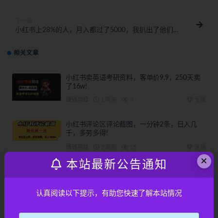
下一篇
小红书上28%的人，月入都过了5000，我扒出了他们共
同遵守的3个“起号铁律”
相关文章
小红书卖英语考研资料，客单价9.9，250天卖
了16w!
赚钱项目
1 周前
7
专属
小红书评论区评论截图，一分钟2条，日入几
千，多劳多得!
赚钱项目
3 周前
15
专属
×
本站最新公告通知
小众流量掘金，三个人一月小10W
认真阅读以下提示，有助您快速了解本站情况
赚钱项目
4 周前
13
专属